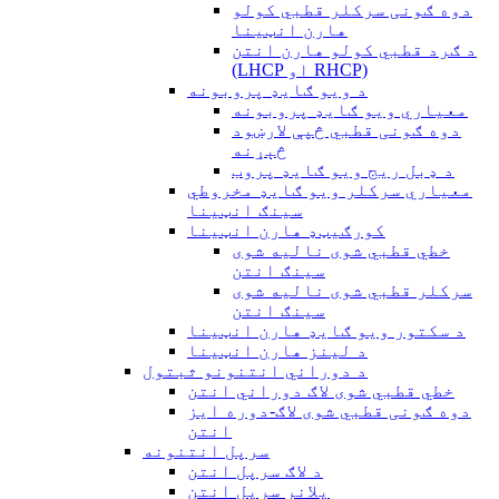
دوه ګونی سرکلر قطبي کولو
هارن انټینا
د ګرد قطبي کولو هارن انتن
(LHCP او RHCP)
د ویو ګایډ پروبونه
معیاري ویو ګایډ پروبونه
دوه ګونی قطبي څپې لارښود
څېړنه
د ډبل ریج ویو ګایډ پروب
معیاري سرکلر ویو ګایډ مخروطي
سینګ انټینا
کورګیټډ هارن انټینا
خطي قطبي شوی نالیه شوی
سینګ انتن
سرکلر قطبي شوی نالیه شوی
سینګ انتن
د سکتور ویو ګایډ هارن انټینا
د لینز هارن انټینا
د دوراني انتنونو ثبتول
خطي قطبي شوی لاګ دوراني انتن
دوه ګونی قطبي شوی لاګ-دوره ایز
انتن
سرپل انتنونه
د لاګ سرپل انتن
پلانر سرپل انتن