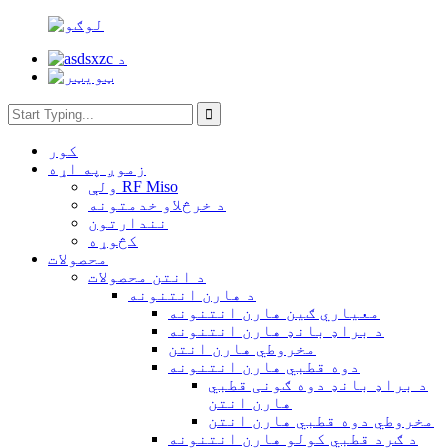
کور
زموږ په اړه
ولې RF Miso
د خرڅلاو خدمتونه
نندارتون
کڅوړه
محصولات
د انتن محصولات
د هارن انتنونه
معیاري ګین هارن انتنونه
د براډ بانډ هارن انتنونه
مخروطي هارن انتن
دوه قطبي هارن انتنونه
د براډ بانډ دوه ګونی قطبي
هارن انتن
مخروطي دوه قطبي هارن انتن
د ګرد قطبي کولو هارن انتنونه