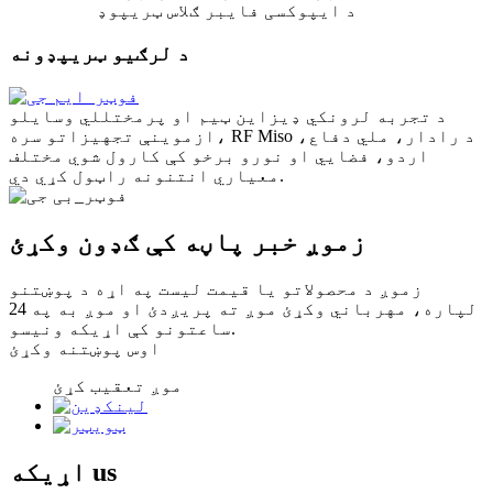
د ایپوکسی فایبر ګلاس ټریپوډ
د لرګیو ټریپډونه
د تجربه لرونکي ډیزاین ټیم او پرمختللي وسایلو
ازموینې تجهیزاتو سره، RF Miso د رادار، ملي دفاع،
اردو، فضايي او نورو برخو کې کارول شوي مختلف
معیاري انتنونه راټول کړي دي.
زموږ خبر پاڼه کې ګډون وکړئ
زموږ د محصولاتو یا قیمت لیست په اړه د پوښتنو
لپاره، مهرباني وکړئ موږ ته پریږدئ او موږ به په 24
ساعتونو کې اړیکه ونیسو.
اوس پوښتنه وکړئ
موږ تعقیب کړئ
us
اړیکه