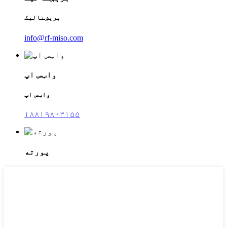
برېښنالیک
info@rf-miso.com
واټس اپ
واټس اپ
۱۸۸۱۹۸۰۳۱۵۵
پورته