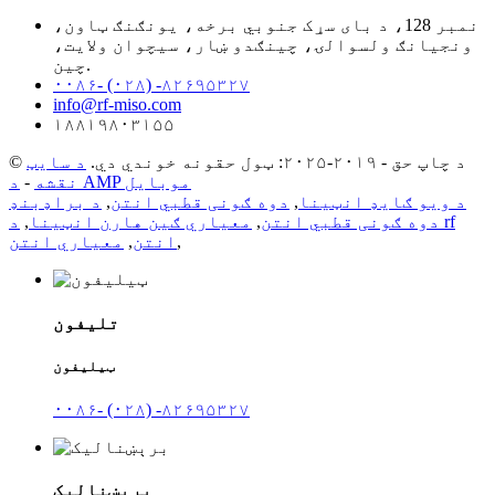
نمبر 128، د بای سړک جنوبي برخه، یونګنګ ټاون،
ونجیانګ ولسوالۍ، چینګدو ښار، سیچوان ولایت،
چین.
۰۰۸۶- (۰۲۸) -۸۲۶۹۵۳۲۷
info@rf-miso.com
۱۸۸۱۹۸۰۳۱۵۵
© د چاپ حق - ۲۰۱۹-۲۰۲۵: ټول حقونه خوندي دي.
د سایټ
د AMP موبایل
نقشه
-
د ویو ګایډ انټینا
,
دوه ګونی قطبي انتن
,
د براډبنډ
دوه ګونی قطبي انتن
,
معیاري ګین هارن انټینا
,
د rf
,
انتن
,
معیاري انتن
تلیفون
ټیلیفون
۰۰۸۶- (۰۲۸) -۸۲۶۹۵۳۲۷
برېښنالیک