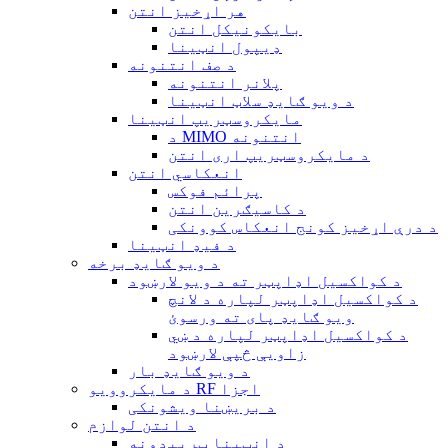
هر اړخیز انتن
بایکونیکل انتن
ډیپول انټینا
د صف انتنونه
پلانر انتنونه
د ویو ګایډ سلاټ انټینا
مایکروسټریپ انټینا
د MIMO انتنونه
د مایکروسټریپ اری انتن
انعکاسي انتن
پرائم فوکس
د کاسیګرین انتن
د درې اړخیز کونج انعکاس کوونکی
د فیډ انټینا
د ویو ګایډ برخه
د کواکسیل اډاپټر ته د ویو لارښود
د کواکسیل اډاپټر لپاره د لانچ
ویو ګایډ پای ته ورسوئ
د کواکسیل اډاپټر لپاره د ښي
زاویې څپې لارښود
د ویو ګایډ بار
د مایکروویو RF اجزا
د بریښنا ویشونکی
د انتن لوازم
د انټینا ټریپډونه