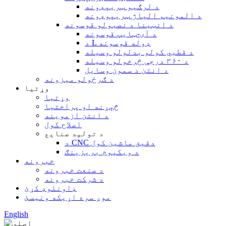
د لرګیو ټریپډونه
د المونیم الیاژ ټریپوډونه
د انټینا د نصبولو قوسونه
د آی-ټایپ قوسونه
د L ډوله قوسونه
د قطبي کولو بدلولو وسیله
د ۳۶۰ درجې څرخولو وسیله
د انتن د سمون وسایل
د ګرځولو میزونه
وړتیا
وړتیا
څېړنه او پراختیا
د انتن ازموینه
اصلاح کول
د تولید صنایع
د CNC دقیق ماشین کول
د ویکیوم بریزینګ
خبرونه
د صنعت خبرونه
د شرکت خبرونه
ډاونلوډ کړئ
موږ سره اړیکه ونیسئ
English