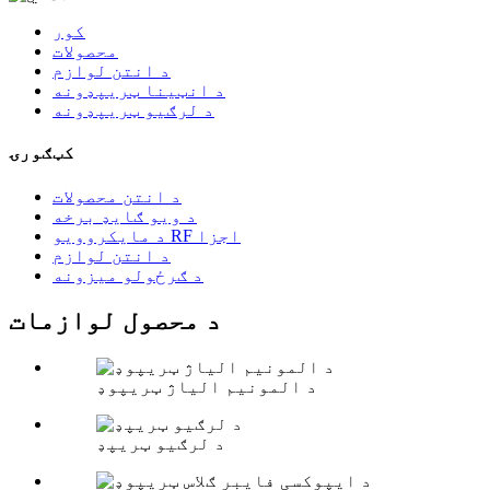
کور
محصولات
د انتن لوازم
د انټینا ټریپډونه
د لرګیو ټریپډونه
کټګورۍ
د انتن محصولات
د ویو ګایډ برخه
د مایکروویو RF اجزا
د انتن لوازم
د ګرځولو میزونه
د محصول لوازمات
د المونیم الیاژ ټریپوډ
د لرګیو ټریپډ